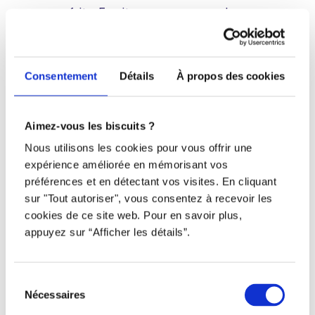
parfaite. Ensuite, vous payez pour la
mettre en valeur. Puis, vous...
View Full Post
Consentement
Détails
À propos des cookies
Aimez-vous les biscuits ?
« Older Entries
Nous utilisons les cookies pour vous offrir une
expérience améliorée en mémorisant vos
Search
préférences et en détectant vos visites. En cliquant
sur "Tout autoriser", vous consentez à recevoir les
Recent Posts
cookies de ce site web. Pour en savoir plus,
appuyez sur “Afficher les détails”.
Pourquoi votre nouvelle recrue est partie
après une seule journée
Sélection
Le guide ultime de la paie au Québec : Pourquoi
Nécessaires
du
attendre 14 jours est devenu obsolète
consentement