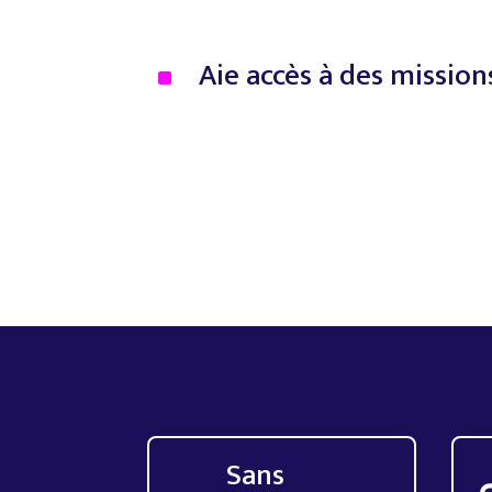
Aie
accès
à
des
mission
^
Sans