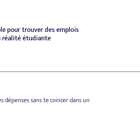
le
pour
trouver
des
emplois
a
réalité
étudiante
es
dépenses
sans
te
coincer
dans
un