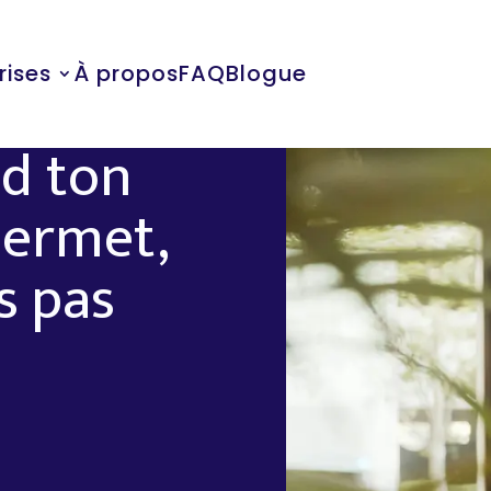
rises
À propos
FAQ
Blogue
nd ton
permet,
s pas