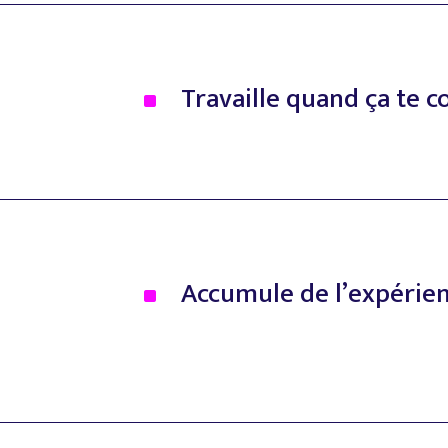
Travaille
quand
ça
te
c
^
Accumule
de
l’expérie
^