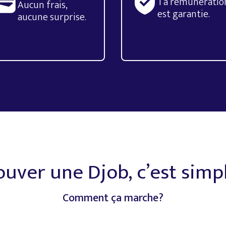
Ta rémunératio
Aucun frais,
est garantie.
aucune surprise.
ouver
une
Djob,
c’est
simp
Comment
ça
marche?