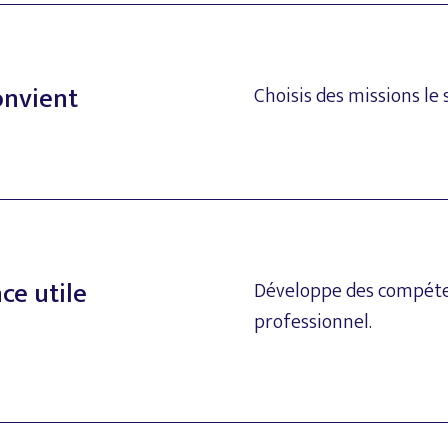
onvient
Choisis
des
missions
le
nce
utile
Développe
des
compéte
professionnel.