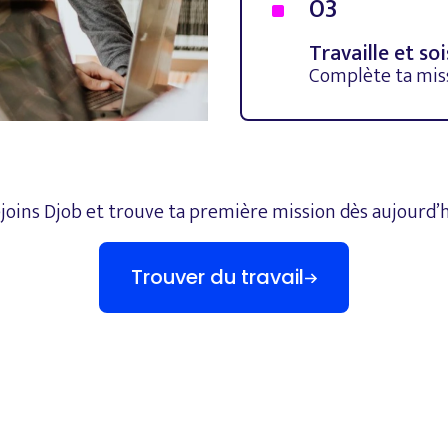
03
^
Travaille et so
Complète ta miss
joins
Djob
et
trouve
ta
première
mission
dès
aujourd’
Trouver du travail