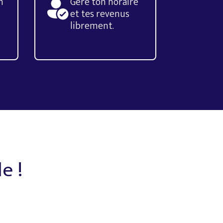
n
Gère ton horaire
et tes revenus
librement.
le
!