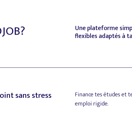
DJOB?
Une
plateforme
simp
flexibles
adaptés
à
t
oint
sans
stress
Finance
tes
études
et
t
emploi
rigide.