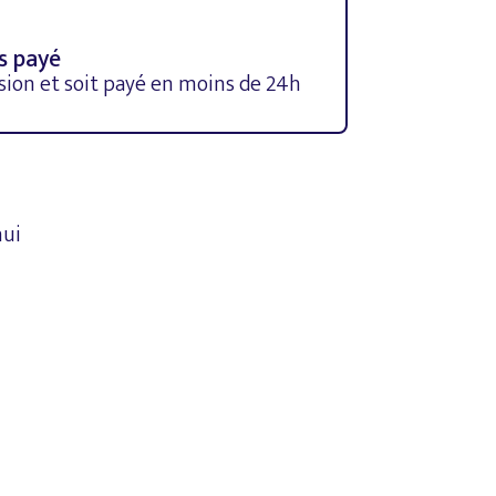
is payé
ion et soit payé en moins de 24h
hui