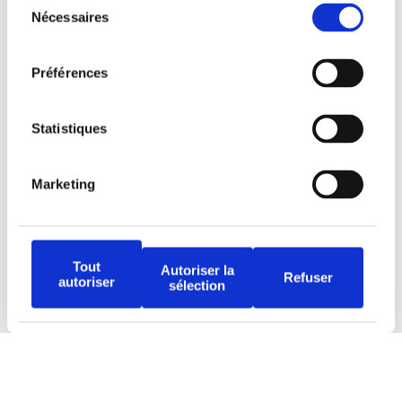
Nécessaires
du
consentement
Préférences
Tous droits réservés © Djob
Statistiques
Marketing
Avertissement
Tout
Autoriser la
Politique de protection
Refuser
autoriser
sélection
Conditions d’utilisation