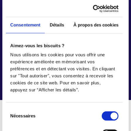
Découvrez
les
opportunités
qui
vous
attendent
avec
notre
plateforme
d’emplois
Consentement
Détails
À propos des cookies
S’inscrire en tant que
travailleur
Aimez-vous les biscuits ?
Nous utilisons les cookies pour vous offrir une
expérience améliorée en mémorisant vos
préférences et en détectant vos visites. En cliquant
sur "Tout autoriser", vous consentez à recevoir les
cookies de ce site web. Pour en savoir plus,
appuyez sur “Afficher les détails”.
Sélection
Nécessaires
du
consentement