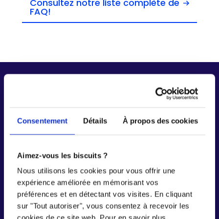
Consultez notre liste complète de
FAQ!
Consentement
Détails
À propos des cookies
Inscrivez
votre
entreprise
dès
maintenant
Aimez-vous les biscuits ?
Nous utilisons les cookies pour vous offrir une
Découvrez
les
opportunités
qui
vous
attendent
expérience améliorée en mémorisant vos
avec
notre
plateforme
d’emplois
préférences et en détectant vos visites. En cliquant
sur "Tout autoriser", vous consentez à recevoir les
cookies de ce site web. Pour en savoir plus,