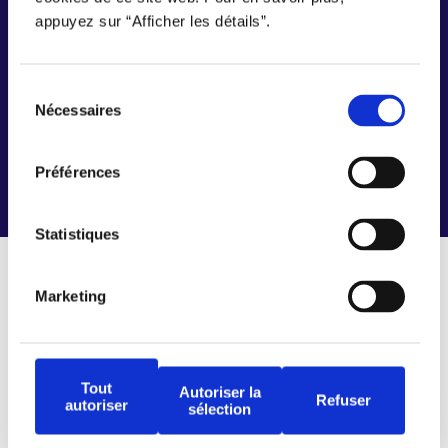
appuyez sur “Afficher les détails”.
Inscrire mon entreprise
Sélection
Nécessaires
du
consentement
Préférences
Statistiques
Marketing
Connecter travailleurs et
entreprises, simplement.
Tout
Autoriser la
Refuser
autoriser
sélection
Nous joindre