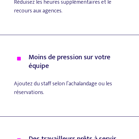
Réduisez
les
heures
supplémentaires
et
le
recours
aux
agences.
Moins
de
pression
sur
votre
^
équipe
Ajoutez
du
staff
selon
l’achalandage
ou
les
réservations.
Des
travailleurs
prêts
à
servir