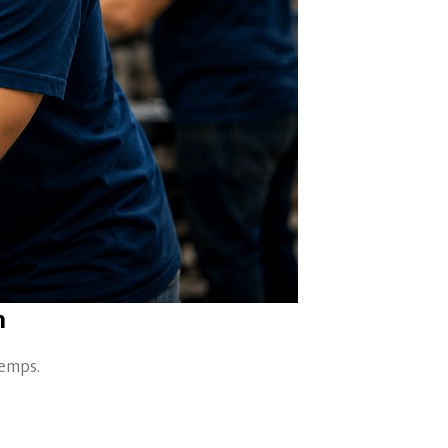
n
temps.