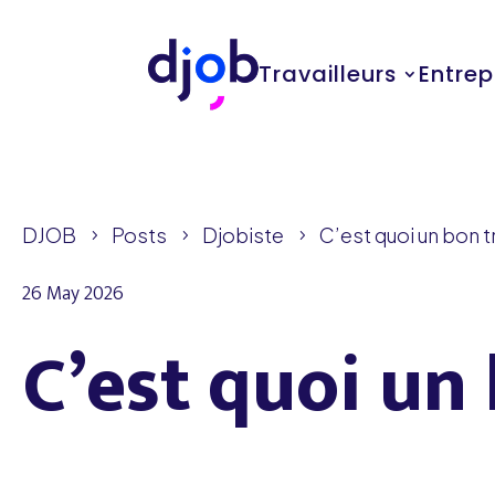
Travailleurs
Entrep
DJOB
Posts
Djobiste
C’est quoi un bon tr
5
5
5
26 May 2026
C’est quoi un 