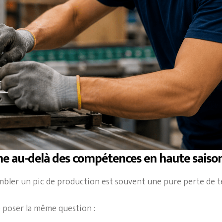
me au-delà des compétences en haute saiso
mbler un pic de production est souvent une pure perte de 
e poser la même question :