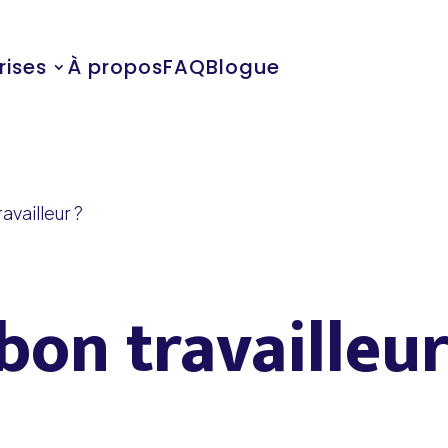
rises
À propos
FAQ
Blogue
availleur ?
bon travailleur