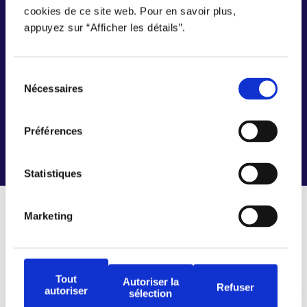
cookies de ce site web. Pour en savoir plus,
appuyez sur “Afficher les détails”.
Inscrire mon entreprise
Sélection
Nécessaires
du
consentement
Préférences
Statistiques
Marketing
Connecter travailleurs et
entreprises, simplement.
Tout
Autoriser la
Refuser
autoriser
sélection