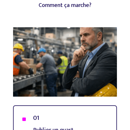
Comment
ça
marche?
01
^
Publier un quart