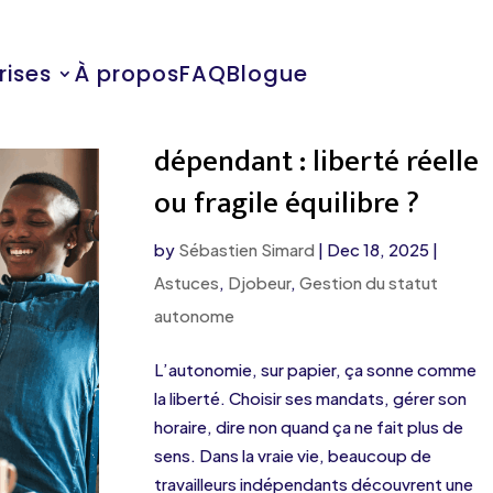
rises
À propos
FAQ
Blogue
Travail autonome
dépendant : liberté réelle
ou fragile équilibre ?
by
Sébastien Simard
|
Dec 18, 2025
|
Astuces
,
Djobeur
,
Gestion du statut
autonome
L’autonomie, sur papier, ça sonne comme
la liberté. Choisir ses mandats, gérer son
horaire, dire non quand ça ne fait plus de
sens. Dans la vraie vie, beaucoup de
travailleurs indépendants découvrent une