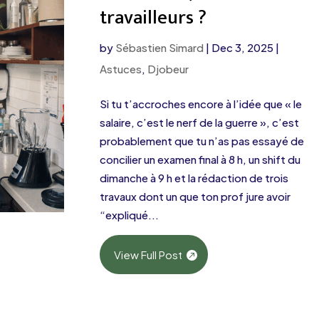
travailleurs ?
by
Sébastien Simard
|
Dec 3, 2025
|
Astuces
,
Djobeur
Si tu t’accroches encore à l’idée que « le
salaire, c’est le nerf de la guerre », c’est
probablement que tu n’as pas essayé de
concilier un examen final à 8 h, un shift du
dimanche à 9 h et la rédaction de trois
travaux dont un que ton prof jure avoir
“expliqué...
View Full Post