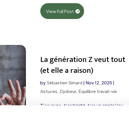
View Full Post
La génération Z veut tout
(et elle a raison)
by
Sébastien Simard
|
Nov 12, 2025
|
Astuces
,
Djobeur
,
Équilibre travail-vie
T’es jeune, t’es bright, t’as un emploi (ou
deux), un bac à finir, un chat à nourrir, et un
horaire qui change plus souvent que ton
algorithme TikTok. Bref, t’es un Djobeur