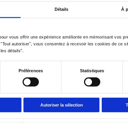
dans l’âme. Et si on se disait les vraies
Détails
À p
affaires : tu veux pas juste travailler. Tu
veux...
View Full Post
 pour vous offrir une expérience améliorée en mémorisant vos pr
r "Tout autoriser", vous consentez à recevoir les cookies de ce s
les détails”.
Préférences
Statistiques
Arrondir ses fins de mois :
Djob, la solution flexible
Autoriser la sélection
T
by
Jean Côté
|
Nov 3, 2025
|
Astuces
,
Djobeur
,
Équilibre travail-vie