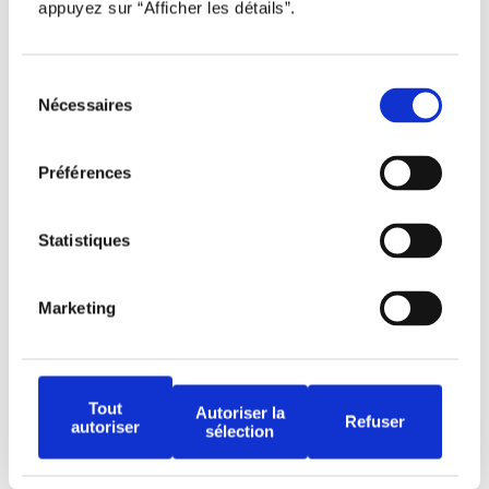
À propos
appuyez sur “Afficher les détails”.
Nous contacter
Sélection
Restez à l’affût !
Nécessaires
du
consentement
Préférences
Statistiques
Tous droits réservés © Djob
Marketing
Tout
Autoriser la
Refuser
autoriser
sélection
Avertissement
Politique de protection
Conditions d’utilisation