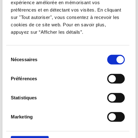
expérience améliorée en mémorisant vos
Tous droits réservés © Djob
préférences et en détectant vos visites. En cliquant
sur "Tout autoriser", vous consentez à recevoir les
cookies de ce site web. Pour en savoir plus,
appuyez sur “Afficher les détails”.
Sélection
Avertissement
Nécessaires
du
Politique de protection
consentement
Conditions d’utilisation
Préférences
Statistiques
Djob est une plateforme inclusive qui offre des
opportunités équitables à tous. L’usage du
Marketing
masculin dans les textes a été privilégié à des
fins d’allégement uniquement.
Propulsé par le
Studio 360 agence de marketing