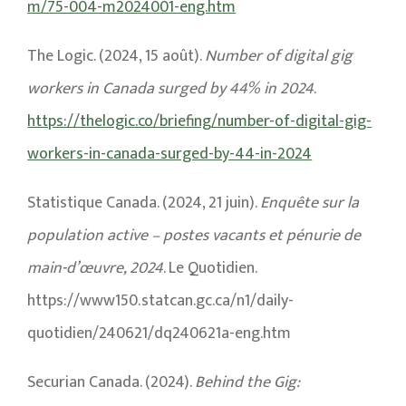
m/75-004-m2024001-eng.htm
The Logic. (2024, 15 août).
Number of digital gig
workers in Canada surged by 44% in 2024
.
https://thelogic.co/briefing/number-of-digital-gig-
workers-in-canada-surged-by-44-in-2024
Statistique Canada. (2024, 21 juin).
Enquête sur la
population active – postes vacants et pénurie de
main-d’œuvre, 2024
. Le Quotidien.
https://www150.statcan.gc.ca/n1/daily-
quotidien/240621/dq240621a-eng.htm
Securian Canada. (2024).
Behind the Gig: