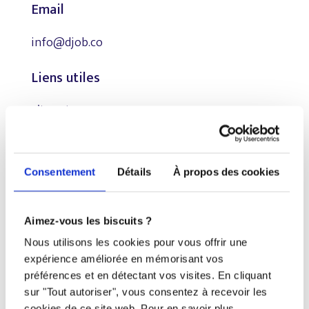
Email
info@djob.co
Liens utiles
S’inscrire
À propos
Nous contacter
Consentement
Détails
À propos des cookies
Restez à l’affût !
Aimez-vous les biscuits ?
Nous utilisons les cookies pour vous offrir une
expérience améliorée en mémorisant vos
préférences et en détectant vos visites. En cliquant
Tous droits réservés © Djob
sur "Tout autoriser", vous consentez à recevoir les
cookies de ce site web. Pour en savoir plus,