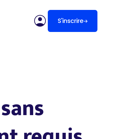
S'inscrire
 sans
t requis