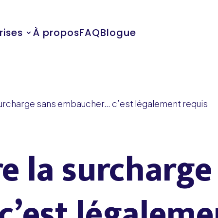
rises
À propos
FAQ
Blogue
a surcharge sans embaucher… c’est légalement requis
re la surcharge
’est légalemen