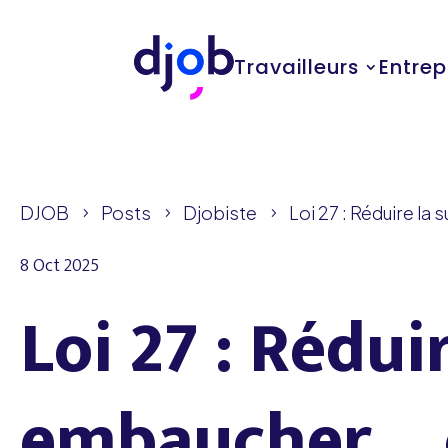
Travailleurs
Entrep
DJOB
Posts
Djobiste
Loi 27 : Réduire l
5
5
5
8 Oct 2025
Loi 27 : Rédui
embaucher… c