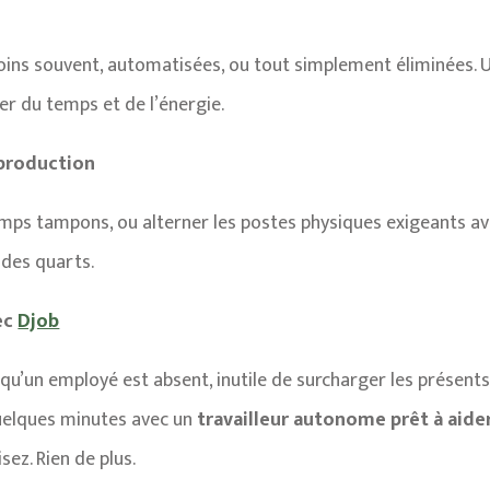
ins souvent, automatisées, ou tout simplement éliminées. Un
r du temps et de l’énergie.
a production
emps tampons, ou alterner les postes physiques exigeants ave
 des quarts.
ec
Djob
qu’un employé est absent, inutile de surcharger les présent
uelques minutes avec un
travailleur autonome prêt à aide
sez. Rien de plus.