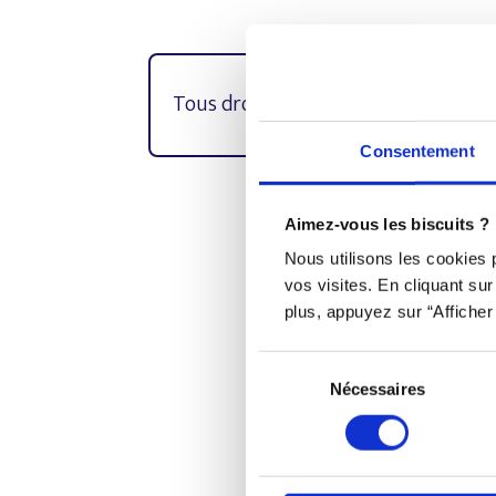
Tous droits réservés © Djob
Consentement
Aimez-vous les biscuits ?
Djob est une plateforme in
Nous utilisons les cookies
vos visites. En cliquant su
plus, appuyez sur “Afficher 
Sélection
Nécessaires
du
consentement