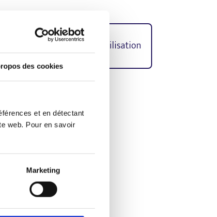
e protection
Conditions d’utilisation
ropos des cookies
culin dans les textes a été
éférences et en détectant
ite web. Pour en savoir
n
Marketing