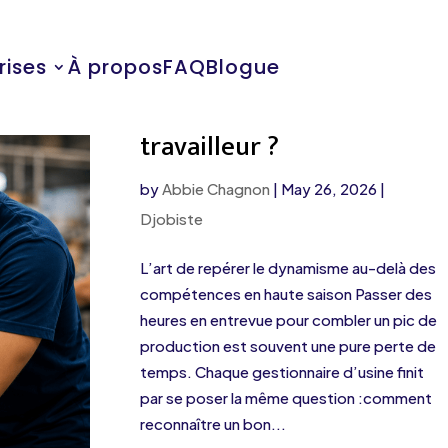
rises
À propos
FAQ
Blogue
C’est quoi un bon
travailleur ?
by
Abbie Chagnon
|
May 26, 2026
|
Djobiste
L’art de repérer le dynamisme au-delà des
compétences en haute saison Passer des
heures en entrevue pour combler un pic de
production est souvent une pure perte de
temps. Chaque gestionnaire d’usine finit
par se poser la même question :comment
reconnaître un bon...