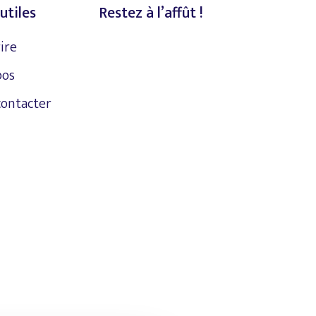
utiles
Restez à l’affût !
rire
pos
contacter