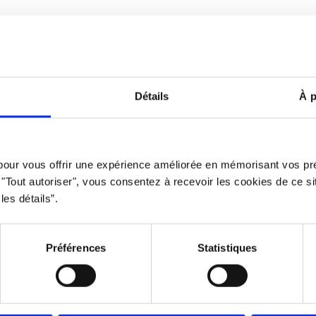
Avertissement
Politique d
Détails
À p
clusive qui offre des opportunités équitables à tous. L’usage du mas
 pour vous offrir une expérience améliorée en mémorisant vos pr
privilégié à des fins d’allégement uniquement.
r "Tout autoriser", vous consentez à recevoir les cookies de ce s
Propulsé par le
Studio 360 agence de marketing et communicatio
les détails”.
Préférences
Statistiques