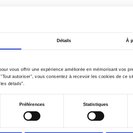
Avertissement
Politique d
Détails
À p
clusive qui offre des opportunités équitables à tous. L’usage du mas
 pour vous offrir une expérience améliorée en mémorisant vos pr
privilégié à des fins d’allégement uniquement.
r "Tout autoriser", vous consentez à recevoir les cookies de ce s
Propulsé par le
Studio 360 agence de marketing et communicatio
les détails”.
Préférences
Statistiques