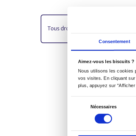
Tous droits réservés © Djob
Consentement
Aimez-vous les biscuits ?
Djob est une plateforme in
Nous utilisons les cookies
vos visites. En cliquant su
plus, appuyez sur “Afficher 
Sélection
Nécessaires
du
consentement