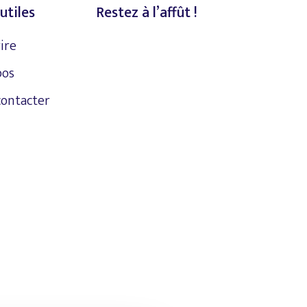
utiles
Restez à l’affût !
rire
pos
contacter