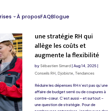
rises
À propos
FAQ
Blogue
Le travailleur autonome :
une stratégie RH qui
allège les coûts et
augmente la flexibilité
by
Sébastien Simard
|
Aug 14, 2025
|
Conseils RH
,
Djobiste
,
Tendances
Réduire les dépenses RH n’est pas qu’une
affaire de budget serré ou de coupures à
contre-cœur. C’est aussi – et surtout –
une question de stratégie. Pour de
nombreuses entreprises, jongler avec des