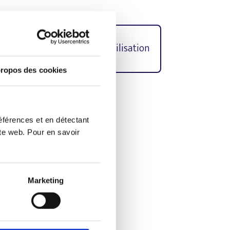
e protection
Conditions d’utilisation
ropos des cookies
culin dans les textes a été
éférences et en détectant
ite web. Pour en savoir
n
Marketing