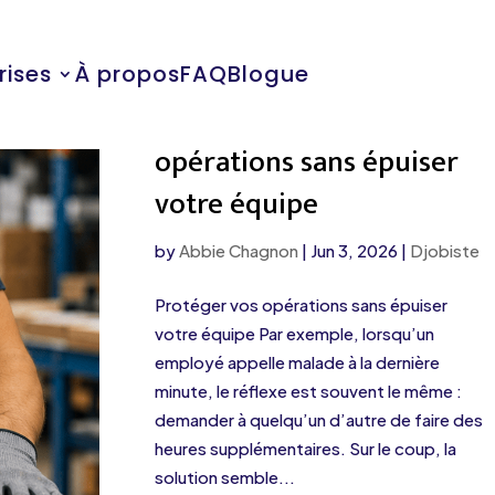
rises
À propos
FAQ
Blogue
Loi 27 : protéger vos
opérations sans épuiser
votre équipe
by
Abbie Chagnon
|
Jun 3, 2026
|
Djobiste
Protéger vos opérations sans épuiser
votre équipe Par exemple, lorsqu’un
employé appelle malade à la dernière
minute, le réflexe est souvent le même :
demander à quelqu’un d’autre de faire des
heures supplémentaires. Sur le coup, la
solution semble...