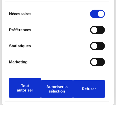
Restez à l’affût !
Sélection
Nécessaires
du
consentement
Préférences
Tous droits réservés © Djob
Statistiques
Marketing
Avertissement
Tout
Politique de protection
Autoriser la
Refuser
autoriser
sélection
Conditions d’utilisation