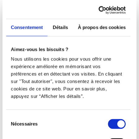
Téléphone
438 802-3562
Consentement
Détails
À propos des cookies
Email
info@djob.co
Aimez-vous les biscuits ?
Nous utilisons les cookies pour vous offrir une
Liens utiles
expérience améliorée en mémorisant vos
préférences et en détectant vos visites. En cliquant
S’inscrire
sur "Tout autoriser", vous consentez à recevoir les
cookies de ce site web. Pour en savoir plus,
À propos
appuyez sur “Afficher les détails”.
Nous contacter
Sélection
Restez à l’affût !
Nécessaires
du
consentement