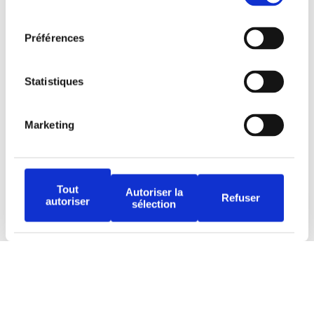
consentement
Préférences
Tous droits réservés © Djob
Statistiques
Marketing
Tout
Autoriser la
Avertissement
Refuser
autoriser
sélection
Politique de protection
Conditions d’utilisation