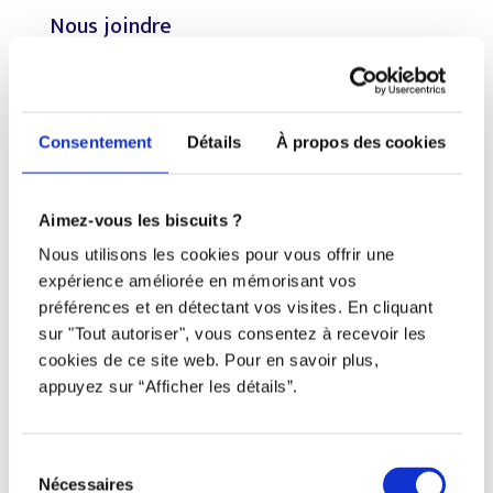
Nous joindre
Téléphone
438 802-3562
Consentement
Détails
À propos des cookies
Email
info@djob.co
Aimez-vous les biscuits ?
Nous utilisons les cookies pour vous offrir une
Liens utiles
expérience améliorée en mémorisant vos
préférences et en détectant vos visites. En cliquant
S’inscrire
sur "Tout autoriser", vous consentez à recevoir les
cookies de ce site web. Pour en savoir plus,
À propos
appuyez sur “Afficher les détails”.
Nous contacter
Restez à l’affût !
Sélection
Nécessaires
du