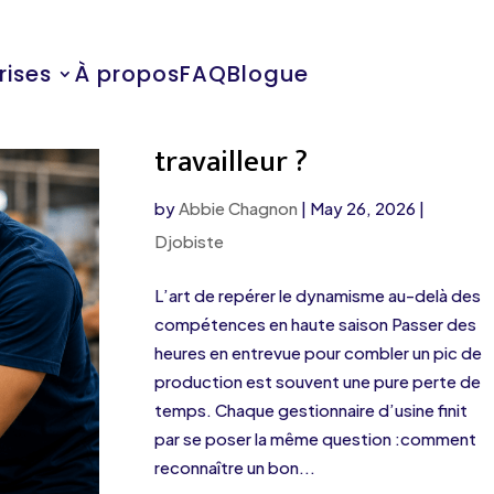
rises
À propos
FAQ
Blogue
C’est quoi un bon
travailleur ?
by
Abbie Chagnon
|
May 26, 2026
|
Djobiste
L’art de repérer le dynamisme au-delà des
compétences en haute saison Passer des
heures en entrevue pour combler un pic de
production est souvent une pure perte de
temps. Chaque gestionnaire d’usine finit
par se poser la même question :comment
reconnaître un bon...