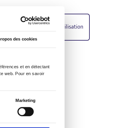
e protection
Conditions d’utilisation
ropos des cookies
culin dans les textes a été
éférences et en détectant
ite web. Pour en savoir
n
Marketing