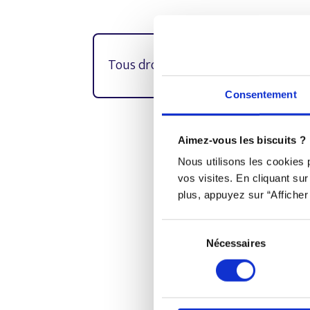
Tous droits réservés © Djob
Consentement
Aimez-vous les biscuits ?
Djob est une plateforme in
Nous utilisons les cookies
vos visites. En cliquant su
plus, appuyez sur “Afficher 
Sélection
Nécessaires
du
consentement