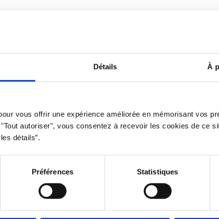
Avertissement
Politique d
Détails
À p
clusive qui offre des opportunités équitables à tous. L’usage du mas
 pour vous offrir une expérience améliorée en mémorisant vos pr
privilégié à des fins d’allégement uniquement.
r "Tout autoriser", vous consentez à recevoir les cookies de ce s
Propulsé par le
Studio 360 agence de marketing et communicatio
les détails”.
Préférences
Statistiques