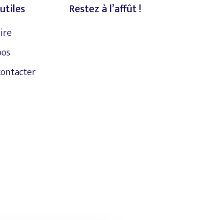
utiles
Restez à l’affût !
rire
pos
contacter