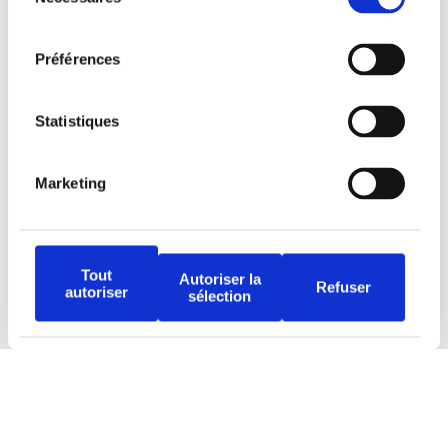
du
consentement
Préférences
Tous droits réservés © Djob
Statistiques
Marketing
Tout
Autoriser la
Refuser
Avertissement
autoriser
sélection
Politique de protection
Conditions d’utilisation