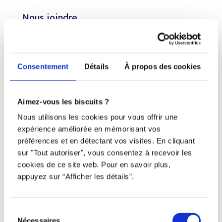
Nous joindre
Téléphone
438 802-3562
Consentement
Détails
À propos des cookies
Email
Aimez-vous les biscuits ?
info@djob.co
Nous utilisons les cookies pour vous offrir une
Liens utiles
expérience améliorée en mémorisant vos
préférences et en détectant vos visites. En cliquant
S’inscrire
sur "Tout autoriser", vous consentez à recevoir les
cookies de ce site web. Pour en savoir plus,
À propos
appuyez sur “Afficher les détails”.
Nous contacter
Sélection
Restez à l’affût !
Nécessaires