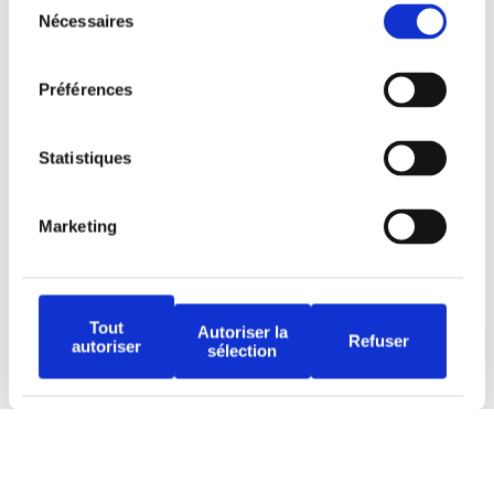
Nécessaires
du
consentement
Préférences
Tous droits réservés © Djob
Statistiques
Marketing
Avertissement
Tout
Autoriser la
Politique de protection
Refuser
autoriser
sélection
Conditions d’utilisation