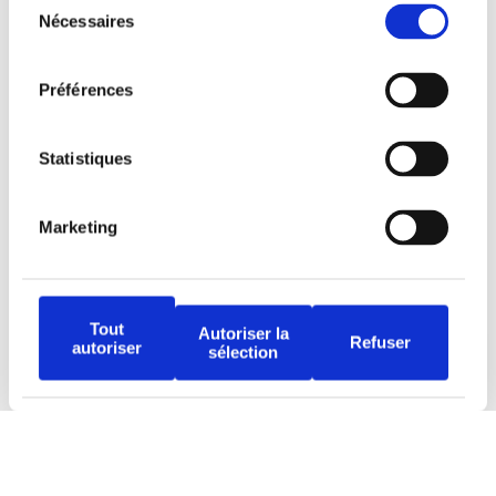
Nécessaires
du
consentement
Préférences
Tous droits réservés © Djob
Statistiques
Marketing
Avertissement
Tout
Autoriser la
Politique de protection
Refuser
autoriser
sélection
Conditions d’utilisation