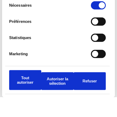
Sélection
Restez à l’affût !
Nécessaires
du
consentement
Préférences
Statistiques
Tous droits réservés © Djob
Marketing
Tout
Autoriser la
Refuser
autoriser
Avertissement
sélection
Politique de protection
Conditions d’utilisation