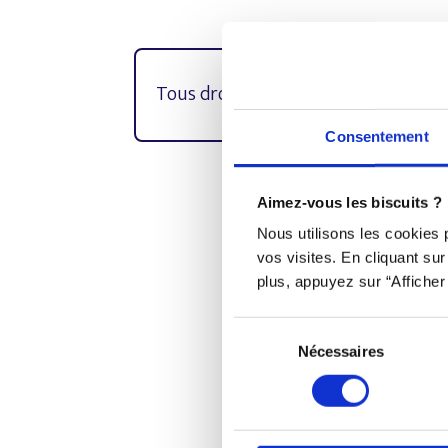
Tous droits réservés © Djob
Consentement
Aimez-vous les biscuits ?
Djob est une plateforme in
Nous utilisons les cookies
vos visites. En cliquant su
plus, appuyez sur “Afficher 
Sélection
Nécessaires
du
consentement