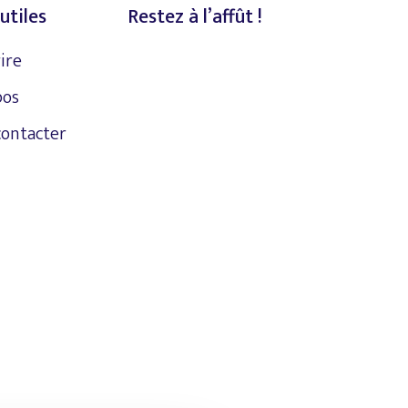
utiles
Restez à l’affût !
rire
pos
contacter