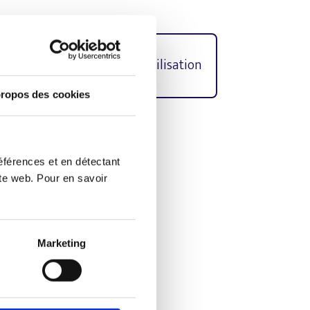
e protection
Conditions d’utilisation
ropos des cookies
culin dans les textes a été
éférences et en détectant
ite web. Pour en savoir
n
Marketing