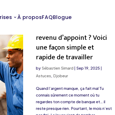
rises
À propos
FAQ
Blogue
À la recherche d’un
revenu d’appoint ? Voici
une façon simple et
rapide de travailler
by
Sébastien Simard
|
Sep 19, 2025
|
Astuces
,
Djobeur
Quand l’argent manque, ça fait mal Tu
connais sûrement ce moment où tu
regardes ton compte de banque et… il
reste presque rien. Pourtant, le mois n’est
pas fini. Le loyer vient de tomber.