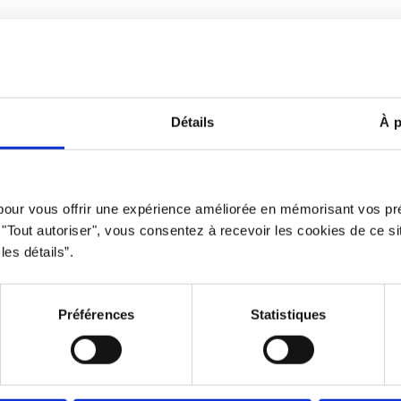
Avertissement
Politique d
Détails
À p
clusive qui offre des opportunités équitables à tous. L’usage du mas
 pour vous offrir une expérience améliorée en mémorisant vos pr
privilégié à des fins d’allégement uniquement.
r "Tout autoriser", vous consentez à recevoir les cookies de ce s
Propulsé par le
Studio 360 agence de marketing et communicatio
les détails”.
Préférences
Statistiques