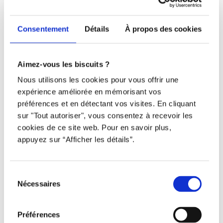
Nous joindre
Téléphone
Consentement
Détails
À propos des cookies
438 802-3562
Aimez-vous les biscuits ?
Email
Nous utilisons les cookies pour vous offrir une
expérience améliorée en mémorisant vos
info@djob.co
préférences et en détectant vos visites. En cliquant
sur "Tout autoriser", vous consentez à recevoir les
Liens utiles
cookies de ce site web. Pour en savoir plus,
appuyez sur “Afficher les détails”.
S’inscrire
À propos
Sélection
Nécessaires
Nous contacter
du
consentement
Restez à l’affût !
Préférences