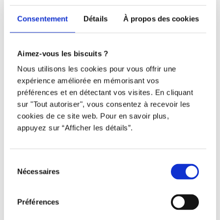
Comment maximiser vos chances d’être
Consentement
Détails
À propos des cookies
sélectionné pour une mission Djob
Recrutement de travailleur étranger : comment
Aimez-vous les biscuits ?
survivre aux délais d’attente
Nous utilisons les cookies pour vous offrir une
expérience améliorée en mémorisant vos
Recent Comments
préférences et en détectant vos visites. En cliquant
sur "Tout autoriser", vous consentez à recevoir les
No comments to show.
cookies de ce site web. Pour en savoir plus,
appuyez sur “Afficher les détails”.
Sélection
Nécessaires
du
consentement
Connecter travailleurs et
Préférences
entreprises, simplement.