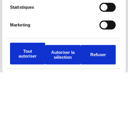
Statistiques
Nous joindre
Téléphone
Marketing
438 802-3562
Email
Tout
Autoriser la
Refuser
autoriser
sélection
info@djob.co
Liens utiles
S’inscrire
À propos
Nous contacter