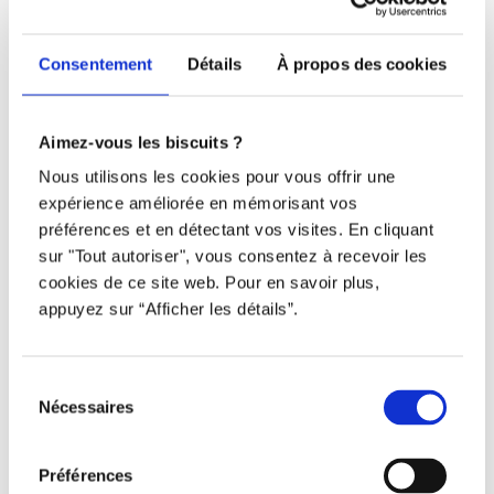
Nous joindre
Téléphone
Consentement
Détails
À propos des cookies
438 802-3562
Aimez-vous les biscuits ?
Email
Nous utilisons les cookies pour vous offrir une
expérience améliorée en mémorisant vos
info@djob.co
préférences et en détectant vos visites. En cliquant
sur "Tout autoriser", vous consentez à recevoir les
Liens utiles
cookies de ce site web. Pour en savoir plus,
appuyez sur “Afficher les détails”.
S’inscrire
À propos
Sélection
Nécessaires
Nous contacter
du
consentement
Restez à l’affût !
Préférences