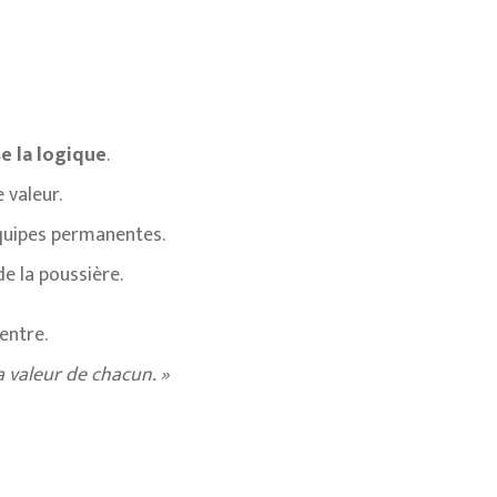
e la logique
.
 valeur.
quipes permanentes.
de la poussière.
centre.
la valeur de chacun. »