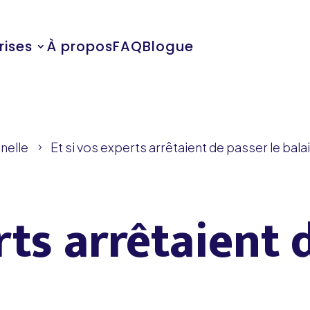
rises
À propos
FAQ
Blogue
nelle
Et si vos experts arrêtaient de passer le bala
5
rts arrêtaient 