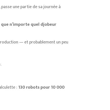
 passe une partie de sa journée à
s que n’importe quel djobeur
 production — et probablement un peu
e
.
lculette :
130 robots pour 10 000