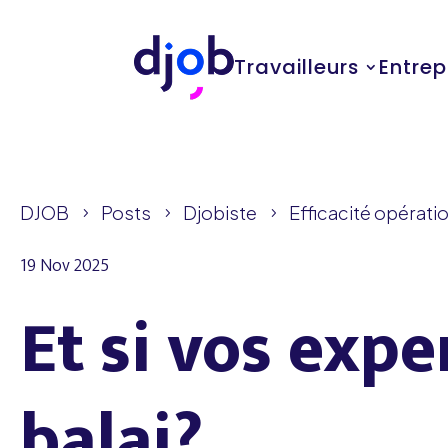
Travailleurs
Entrep
DJOB
Posts
Djobiste
Efficacité opératio
5
5
5
19 Nov 2025
Et si vos expe
balai?