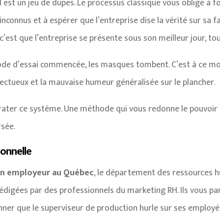
est un jeu de dupes. Le processus classique vous oblige à fo
connus et à espérer que l’entreprise dise la vérité sur sa fa
c’est que l’entreprise se présente sous son meilleur jour, t
ériode d’essai commencée, les masques tombent. C’est à ce 
tueux et la mauvaise humeur généralisée sur le plancher.
irater ce système. Une méthode qui vous redonne le pouvoir t
rsée.
ionnelle
on employeur au Québec
, le département des ressources 
rédigées par des professionnels du marketing RH. Ils vous pa
nner que le superviseur de production hurle sur ses employé