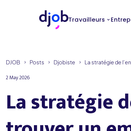
Travailleurs
Entrep
DJOB
Posts
Djobiste
La stratégie de l’
5
5
5
2 May 2026
La stratégie 
trouver un e