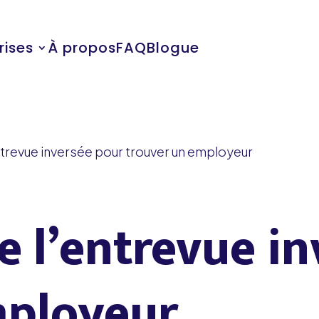
rises
À propos
FAQ
Blogue
entrevue inversée pour trouver un employeur
de l’entrevue i
mployeur