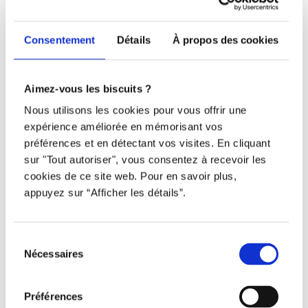
438 802-3562
Consentement
Détails
À propos des cookies
Email
info@djob.co
Aimez-vous les biscuits ?
Nous utilisons les cookies pour vous offrir une
Liens utiles
expérience améliorée en mémorisant vos
préférences et en détectant vos visites. En cliquant
S’inscrire
sur "Tout autoriser", vous consentez à recevoir les
cookies de ce site web. Pour en savoir plus,
À propos
appuyez sur “Afficher les détails”.
Nous contacter
Sélection
Restez à l’affût !
Nécessaires
du
consentement
Préférences