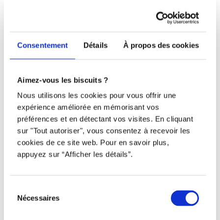
Nous joindre
Téléphone
Consentement
Détails
À propos des cookies
438 802-3562
Email
Aimez-vous les biscuits ?
Nous utilisons les cookies pour vous offrir une
info@djob.co
expérience améliorée en mémorisant vos
préférences et en détectant vos visites. En cliquant
Liens utiles
sur "Tout autoriser", vous consentez à recevoir les
cookies de ce site web. Pour en savoir plus,
S’inscrire
appuyez sur “Afficher les détails”.
À propos
Nous contacter
Sélection
Nécessaires
du
Restez à l’affût !
consentement