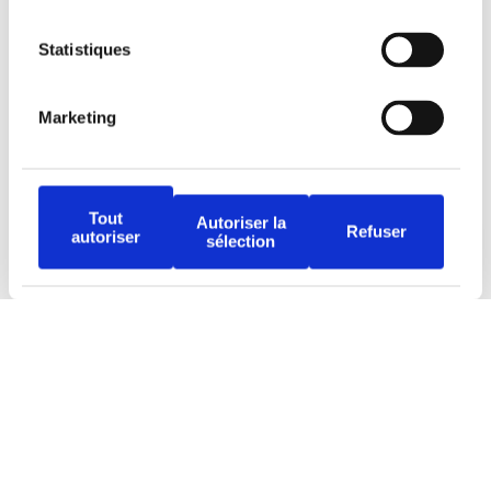
Statistiques
Tous droits réservés © Djob
Marketing
Tout
Autoriser la
Refuser
autoriser
sélection
Avertissement
Politique de protection
Conditions d’utilisation
Djob est une plateforme inclusive qui offre des
opportunités équitables à tous. L’usage du
masculin dans les textes a été privilégié à des