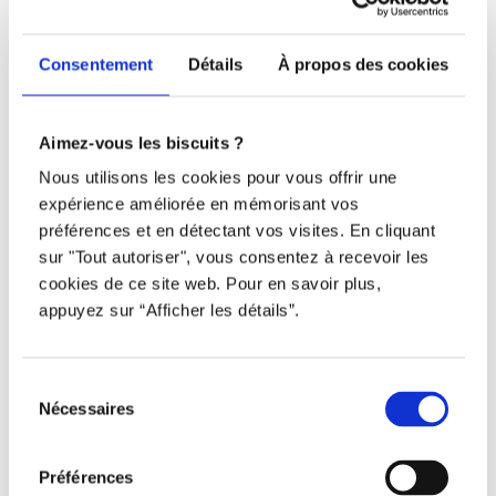
Téléphone
Consentement
Détails
À propos des cookies
438 802-3562
Email
Aimez-vous les biscuits ?
info@djob.co
Nous utilisons les cookies pour vous offrir une
expérience améliorée en mémorisant vos
Liens utiles
préférences et en détectant vos visites. En cliquant
sur "Tout autoriser", vous consentez à recevoir les
cookies de ce site web. Pour en savoir plus,
S’inscrire
appuyez sur “Afficher les détails”.
À propos
Nous contacter
Sélection
Nécessaires
du
Restez à l’affût !
consentement
Préférences