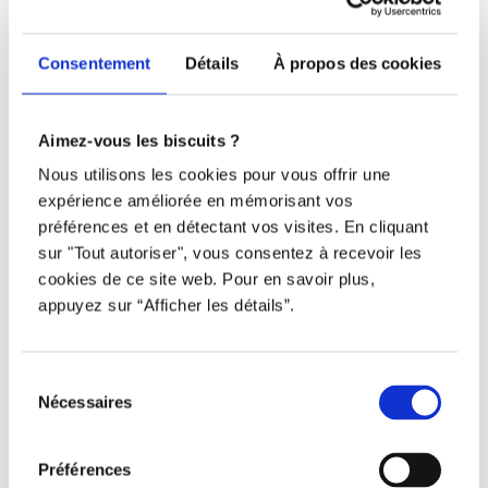
438 802-3562
Consentement
Détails
À propos des cookies
Email
info@djob.co
Aimez-vous les biscuits ?
Nous utilisons les cookies pour vous offrir une
Liens utiles
expérience améliorée en mémorisant vos
préférences et en détectant vos visites. En cliquant
S’inscrire
sur "Tout autoriser", vous consentez à recevoir les
cookies de ce site web. Pour en savoir plus,
À propos
appuyez sur “Afficher les détails”.
Nous contacter
Sélection
Restez à l’affût !
Nécessaires
du
consentement
Préférences