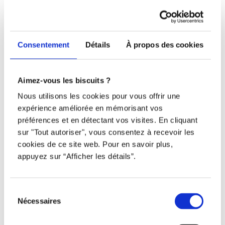
Téléphone
438 802-3562
Consentement
Détails
À propos des cookies
Email
Aimez-vous les biscuits ?
info@djob.co
Nous utilisons les cookies pour vous offrir une
expérience améliorée en mémorisant vos
Liens utiles
préférences et en détectant vos visites. En cliquant
sur "Tout autoriser", vous consentez à recevoir les
S’inscrire
cookies de ce site web. Pour en savoir plus,
À propos
appuyez sur “Afficher les détails”.
Nous contacter
Sélection
Restez à l’affût !
Nécessaires
du
consentement