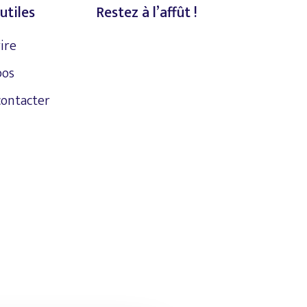
utiles
Restez à l’affût !
rire
pos
contacter