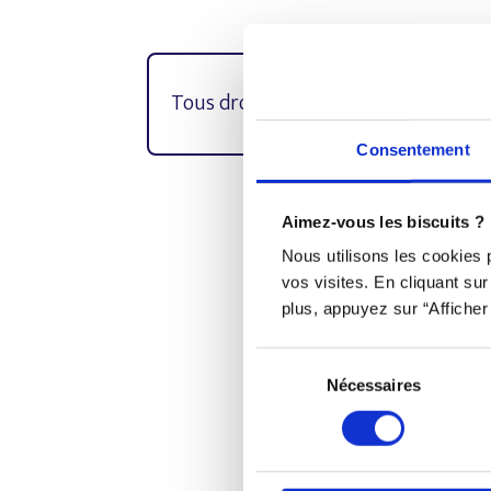
Tous droits réservés © Djob
Consentement
Aimez-vous les biscuits ?
Djob est une plateforme in
Nous utilisons les cookies
vos visites. En cliquant su
plus, appuyez sur “Afficher 
Sélection
Nécessaires
du
consentement