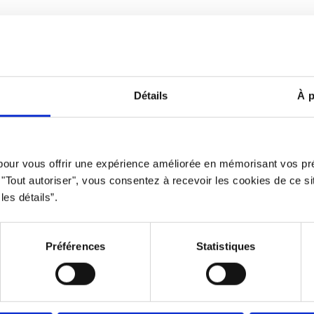
Avertissement
Politique d
Détails
À p
clusive qui offre des opportunités équitables à tous. L’usage du mas
 pour vous offrir une expérience améliorée en mémorisant vos pr
privilégié à des fins d’allégement uniquement.
r "Tout autoriser", vous consentez à recevoir les cookies de ce s
Propulsé par le
Studio 360 agence de marketing et communicatio
les détails”.
Préférences
Statistiques