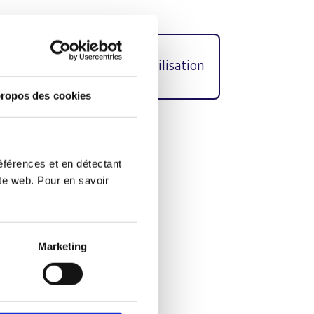
e protection
Conditions d’utilisation
ropos des cookies
culin dans les textes a été
éférences et en détectant
ite web. Pour en savoir
n
Marketing