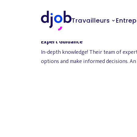
Ethan Davis
Travailleurs
Entrep
Expert Guidance
In-depth knowledge! Their team of expert
options and make informed decisions. An 