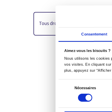
Tous droits réservés © Djob
Consentement
Aimez-vous les biscuits ?
Djob est une plateforme in
Nous utilisons les cookies
vos visites. En cliquant su
plus, appuyez sur “Afficher 
Sélection
Nécessaires
du
consentement