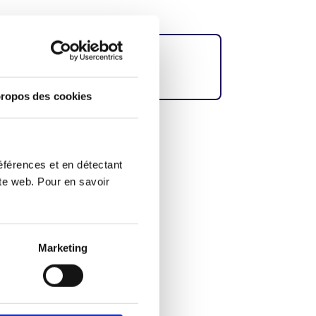
tion
Conditions d’utilisation
ropos des cookies
culin dans les textes a été
éférences et en détectant
ite web. Pour en savoir
n
Marketing