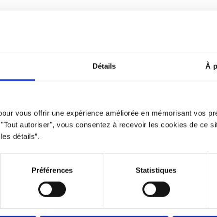
Avertissement
Politique de protec
Détails
À p
clusive qui offre des opportunités équitables à tous. L’usage du mas
 pour vous offrir une expérience améliorée en mémorisant vos pr
privilégié à des fins d’allégement uniquement.
r "Tout autoriser", vous consentez à recevoir les cookies de ce s
Propulsé par le
Studio 360 agence de marketing et communicatio
les détails”.
Préférences
Statistiques