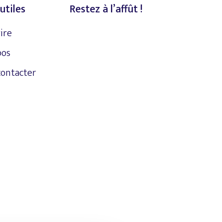
utiles
Restez à l’affût !
rire
pos
contacter