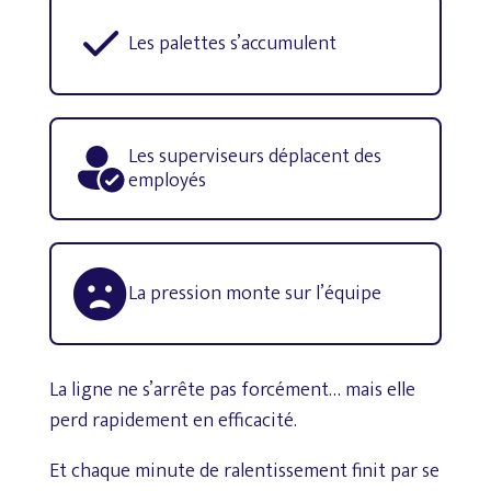
Les palettes s’accumulent
Les superviseurs déplacent des
employés

La pression monte sur l’équipe
La
ligne
ne
s’arrête
pas
forcément…
mais
elle
perd
rapidement
en
efficacité.
Et
chaque
minute
de
ralentissement
finit
par
se