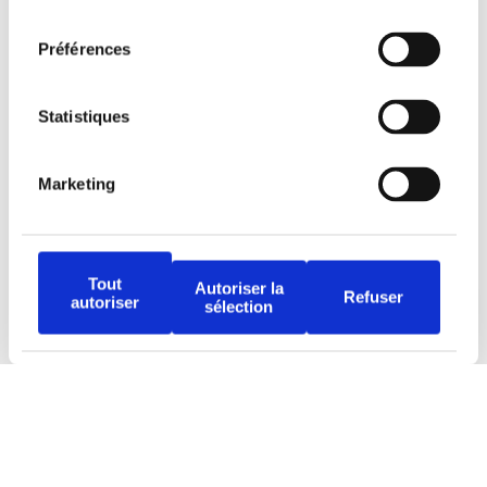
consentement
Préférences
Statistiques
Avertissement
Marketing
Politique de protection
Conditions d’utilisation
Tout
Autoriser la
Refuser
autoriser
sélection
Djob est une plateforme inclusive qui offre des
opportunités équitables à tous. L’usage du
masculin dans les textes a été privilégié à des
fins d’allégement uniquement.
Propulsé par le
Studio 360 agence de marketing
et communication