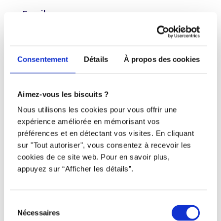
Email
info@djob.co
Liens utiles
Consentement
Détails
À propos des cookies
S’inscrire
Aimez-vous les biscuits ?
À propos
Nous utilisons les cookies pour vous offrir une
Nous contacter
expérience améliorée en mémorisant vos
préférences et en détectant vos visites. En cliquant
sur "Tout autoriser", vous consentez à recevoir les
Restez à l’affût !
cookies de ce site web. Pour en savoir plus,
appuyez sur “Afficher les détails”.
Sélection
Tous droits réservés © Djob
Nécessaires
du