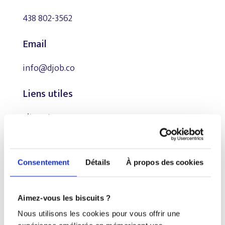
438 802-3562
Email
info@djob.co
Liens utiles
S’inscrire
À propos
Nous contacter
Consentement
Détails
À propos des cookies
Restez à l’affût !
Aimez-vous les biscuits ?
Nous utilisons les cookies pour vous offrir une