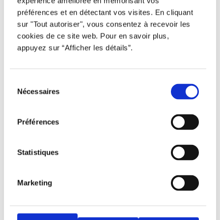
expérience améliorée en mémorisant vos
préférences et en détectant vos visites. En cliquant
Tous droits réservés © Djob
sur "Tout autoriser", vous consentez à recevoir les
cookies de ce site web. Pour en savoir plus,
appuyez sur “Afficher les détails”.
Sélection
Nécessaires
du
Avertissement
consentement
Politique de protection
Préférences
Conditions d’utilisation
Statistiques
Marketing
Djob est une plateforme inclusive qui offre des
opportunités équitables à tous. L’usage du
masculin dans les textes a été privilégié à des
fins d’allégement uniquement.