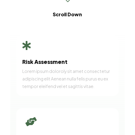
3
Scroll Down

Risk Assessment
Lorem ipsum doloroly sit amet consectetur
adipiscing elit Aenean nulla felis purus eu ex
tempor eleifend vel et sagittis vitae.
