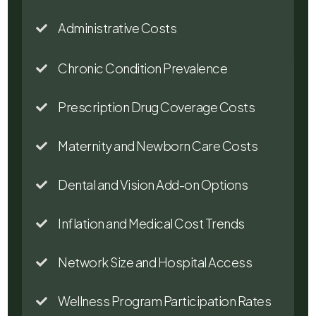
Administrative Costs

Chronic Condition Prevalence

Prescription Drug Coverage Costs

Maternity and Newborn Care Costs

Dental and Vision Add-on Options

Inflation and Medical Cost Trends

Network Size and Hospital Access

Wellness Program Participation Rates
