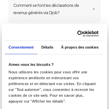
Comment se font les déclarations de
5
revenus générés via Djob?
Vous avez des suggestions, des
5
commentaires?
Consentement
Détails
À propos des cookies
Aimez-vous les biscuits ?
Y a-t-il un nombre minimum d’heures que
5
Nous utilisons les cookies pour vous offrir une
je dois faire sur Djob ?
expérience améliorée en mémorisant vos
préférences et en détectant vos visites. En cliquant
sur "Tout autoriser", vous consentez à recevoir les
cookies de ce site web. Pour en savoir plus,
Puis-je choisir des mandats en fonction de
appuyez sur “Afficher les détails”.
5
mon emploi du temps scolaire ?