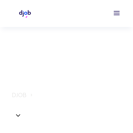
Life Insurance
DJOB
Life Insurance
5
3