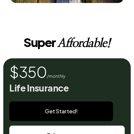
Super
Affordable!
$350
/monthly
Life Insurance
Get Started!