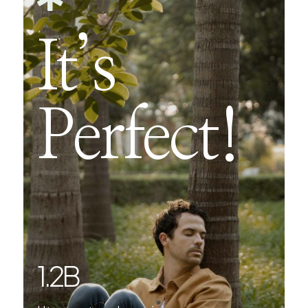
It’s
Perfect!
1.7
B