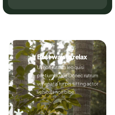
Best way to relax
Ut non rutrum leo quisi
pretium augue Donec rutrum
venenatis turpis sitting actor
vehicula non bibe.
