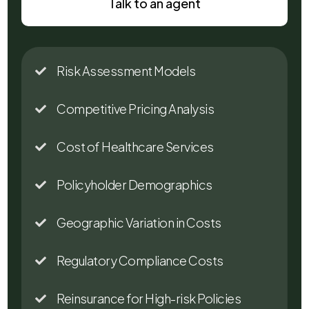
Talk to an agent
Risk Assessment Models

Competitive Pricing Analysis

Cost of Healthcare Services

Policyholder Demographics

Geographic Variation in Costs

Regulatory Compliance Costs

Reinsurance for High-risk Policies
