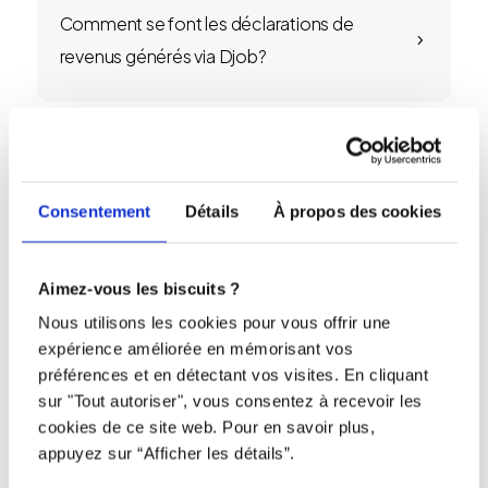
Comment se font les déclarations de
5
revenus générés via Djob?
Vous avez des suggestions, des
5
commentaires?
Consentement
Détails
À propos des cookies
Aimez-vous les biscuits ?
Y a-t-il un nombre minimum d’heures que
5
Nous utilisons les cookies pour vous offrir une
je dois faire sur Djob ?
expérience améliorée en mémorisant vos
préférences et en détectant vos visites. En cliquant
sur "Tout autoriser", vous consentez à recevoir les
cookies de ce site web. Pour en savoir plus,
Puis-je choisir des mandats en fonction de
appuyez sur “Afficher les détails”.
5
mon emploi du temps scolaire ?