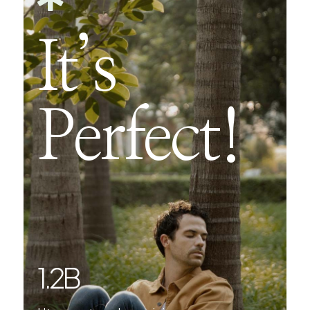
It’s
Perfect!
1.7
B