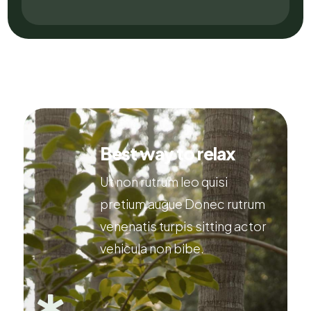
Best way to relax
Ut non rutrum leo quisi
pretium augue Donec rutrum
venenatis turpis sitting actor
vehicula non bibe.
