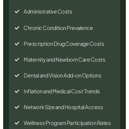
Administrative Costs

Chronic Condition Prevalence

Prescription Drug Coverage Costs

Maternity and Newborn Care Costs

Dental and Vision Add-on Options

Inflation and Medical Cost Trends

Network Size and Hospital Access

Wellness Program Participation Rates
