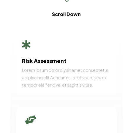
3
Scroll Down

Risk Assessment
Lorem ipsum doloroly sit amet consectetur
adipiscing elit Aenean nulla felis purus eu ex
tempor eleifend vel et sagittis vitae.
