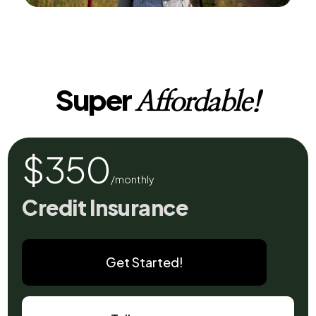
Super
Affordable!
$350
/monthly
Credit Insurance
Get Started!