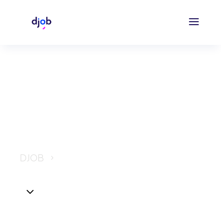
Credit Insurance
DJOB
Credit Insurance
5
3