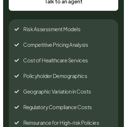
Talk to an agent
Risk Assessment Models

Competitive Pricing Analysis

Cost of Healthcare Services

Policyholder Demographics

Geographic Variation in Costs

Regulatory Compliance Costs

Reinsurance for High-risk Policies
