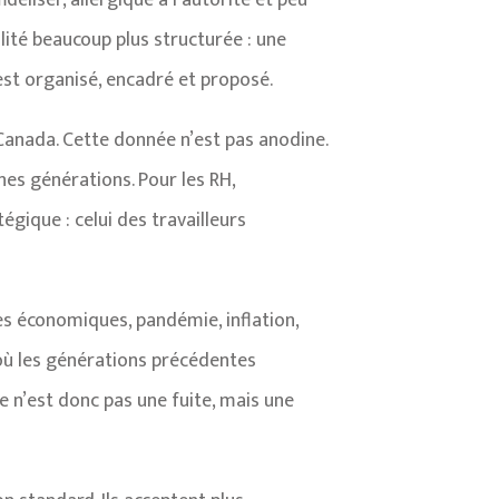
idéliser, allergique à l’autorité et peu
lité beaucoup plus structurée : une
 est organisé, encadré et proposé.
 Canada. Cette donnée n’est pas anodine.
nes générations. Pour les RH,
gique : celui des travailleurs
es économiques, pandémie, inflation,
à où les générations précédentes
me n’est donc pas une fuite, mais une