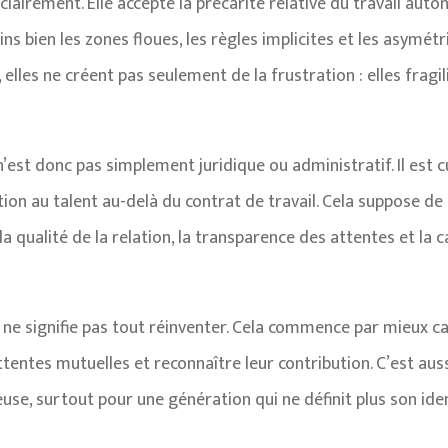
clairement. Elle accepte la précarité relative du travail aut
ins bien les zones floues, les règles implicites et les asym
elles ne créent pas seulement de la frustration : elles fragil
n’est donc pas simplement juridique ou administratif. Il est c
ation au talent au-delà du contrat de travail. Cela suppose 
a qualité de la relation, la transparence des attentes et la c
é ne signifie pas tout réinventer. Cela commence par mieux c
attentes mutuelles et reconnaître leur contribution. C’est aus
use, surtout pour une génération qui ne définit plus son iden