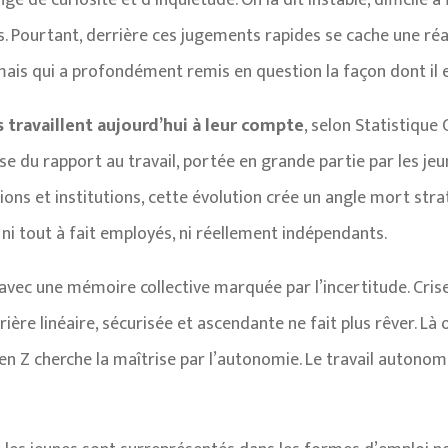
de curiosité et d’inquiétude. On la dit instable, difficile à f
s. Pourtant, derrière ces jugements rapides se cache une réa
, mais qui a profondément remis en question la façon dont il
travaillent aujourd’hui à leur compte
, selon Statistique
se du rapport au travail, portée en grande partie par les jeu
s et institutions, cette évolution crée un angle mort straté
i tout à fait employés, ni réellement indépendants.
l avec une mémoire collective marquée par l’incertitude. Cris
rière linéaire, sécurisée et ascendante ne fait plus rêver. L
a Gen Z cherche la maîtrise par l’autonomie. Le travail autono