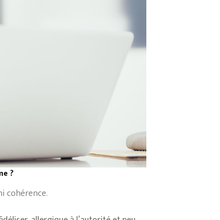
me ?
 ni cohérence.