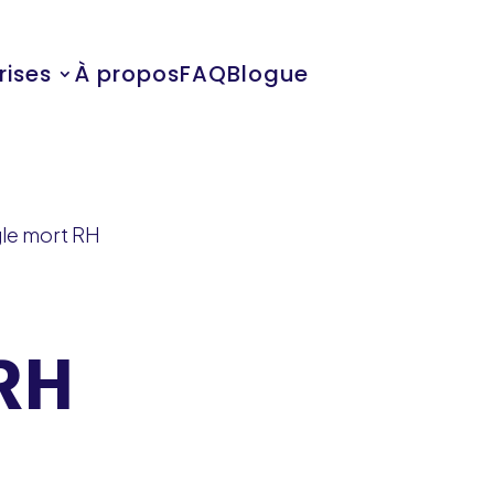
rises
À propos
FAQ
Blogue
gle mort RH
 RH