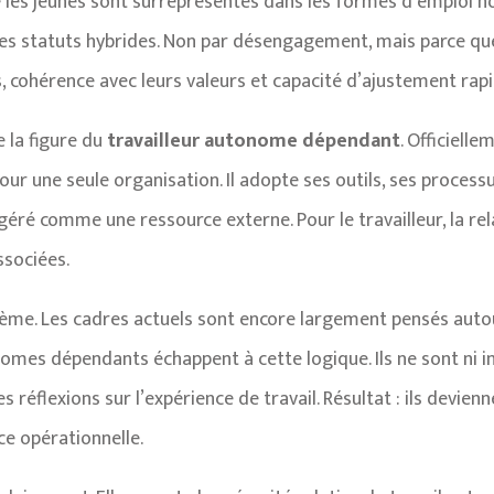
es jeunes sont surreprésentés dans les formes d’emploi non
 les statuts hybrides. Non par désengagement, mais parce que
ps, cohérence avec leurs valeurs et capacité d’ajustement rapi
 la figure du
travailleur autonome dépendant
. Officiell
our une seule organisation. Il adopte ses outils, ses proces
nt géré comme une ressource externe. Pour le travailleur, la 
ssociées.
blème. Les cadres actuels sont encore largement pensés aut
onomes dépendants échappent à cette logique. Ils ne sont ni 
 réflexions sur l’expérience de travail. Résultat : ils devienn
ce opérationnelle.