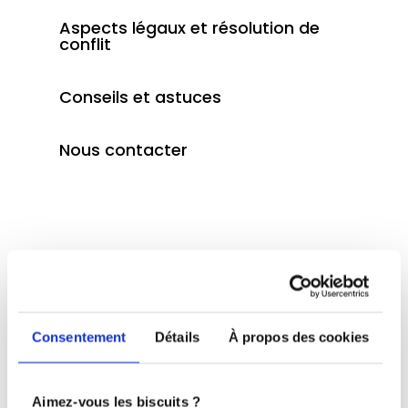
Aspects légaux et résolution de
conflit
Conseils et astuces
Nous contacter
Mon compte Djobiste
Consentement
Détails
À propos des cookies
Création et gestion de compte
Aimez-vous les biscuits ?