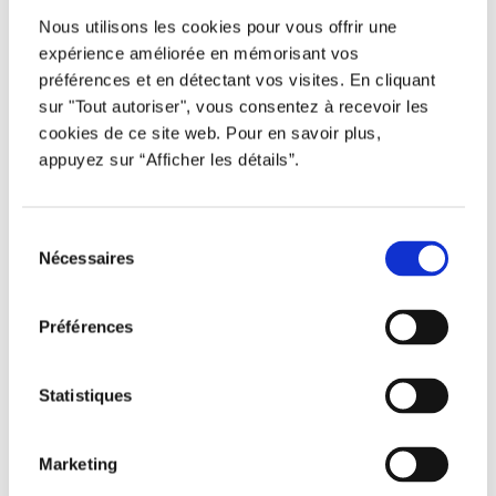
Nous utilisons les cookies pour vous offrir une
expérience améliorée en mémorisant vos
Comment puis-je créer un compte
L
préférences et en détectant vos visites. En cliquant
d’entreprise (Djobiste) ?
sur "Tout autoriser", vous consentez à recevoir les
cookies de ce site web. Pour en savoir plus,
appuyez sur “Afficher les détails”.
Quelles sont les conditions pour
créer un compte d’entreprise
L
(Djobiste) ?
Sélection
Nécessaires
du
consentement
Puis-je partager mon compte avec
Préférences
d’autres personnes de mon
L
entreprise ?
Statistiques
Comment puis-je supprimer mon
Marketing
L
compte ?