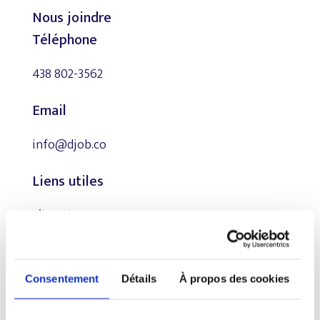
Nous joindre
Téléphone
438 802-3562
Email
info@djob.co
Liens utiles
S’inscrire
À propos
Nous contacter
Consentement
Détails
À propos des cookies
Restez à l’affût !