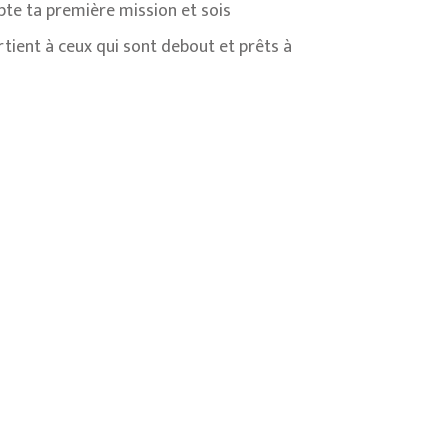
epte ta première mission et sois
artient à ceux qui sont debout et prêts à
se : La solution la plus efficace
veaux arrivants et les personnes
abilité. Le démarchage direct dans les
istes pour contrer la pénurie de main