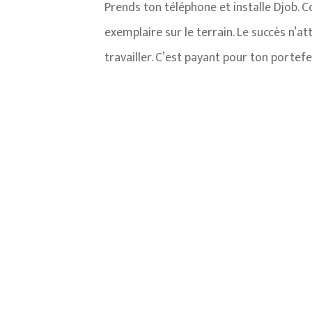
Prends ton téléphone et installe Djob. C
exemplaire sur le terrain. Le succès n’a
travailler. C’est payant pour ton portef
Question : Comment trouver un revenu ra
consiste à utiliser des méthodes de re
établies peuvent utiliser l’application 
zones industrielles et l’utilisation de
d’oeuvre et obtenir un revenu rapidem