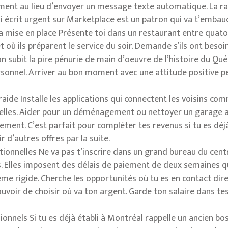
ment au lieu d’envoyer un message texte automatique. La ra
ui écrit urgent sur Marketplace est un patron qui va t’embau
a mise en place Présente toi dans un restaurant entre quator
ù ils préparent le service du soir. Demande s’ils ont besoin 
n subit la pire pénurie de main d’oeuvre de l’histoire du Qué
onnel. Arriver au bon moment avec une attitude positive pe
raide Installe les applications qui connectent les voisins co
elles. Aider pour un déménagement ou nettoyer un garage ap
ement. C’est parfait pour compléter tes revenus si tu es déj
r d’autres offres par la suite.
tionnelles Ne va pas t’inscrire dans un grand bureau du cent
 Elles imposent des délais de paiement de deux semaines qui 
rigide. Cherche les opportunités où tu es en contact direct
voir de choisir où va ton argent. Garde ton salaire dans tes
onnels Si tu es déjà établi à Montréal rappelle un ancien bos