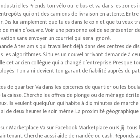
dustrielles Prends ton vélo ou le bus et va dans les zones in
entrepôts qui ont des camions de livraison en attente. Entre
Dis lui simplement que tu es dans le coin et que tu veux tra
 de main d’oeuvre. Voir une personne solide se présenter de
vation sans envoyer un courriel qui sera ignoré.
nde à tes amis qui travaillent déjà dans des centres de dis
s les algorithmes. Si tu es un nouvel arrivant demande à c
elle cet ancien collègue qui a changé d’entreprise. Presque t
oyés. Ton ami devient ton garant de fiabilité auprès du pat
s de quartier Va dans les épiceries de quartier ou les boula
de la caisse. Cherche les offres de plonge ou de ménage écrit
x. Ils veulent quelqu’un qui habite à dix minutes de marche p
sai de deux heures le soir même. La proximité géographique
ur Marketplace Va sur Facebook Marketplace ou Kijiji tous les
ntenant. Cherche aussi aide demandée ou cash. Réponds a