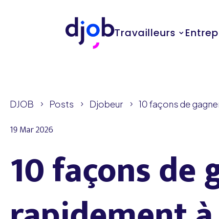
Travailleurs
Entrep
DJOB
Posts
Djobeur
10 façons de gagner
5
5
5
19 Mar 2026
10 façons de 
rapidement à