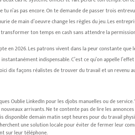
s deux cas le système officiel te fait perdre ton temps. On 
tu n’as pas encore. On te demande de passer trois entrevu
nurie de main d’oeuvre change les règles du jeu. Les entrepri
 transformer ton temps en cash sans attendre la permissio
mpte en 2026. Les patrons vivent dans la peur constante que 
s instantanément indispensable. C’est ce qu’on appelle l’effet 
ici dix façons réalistes de trouver du travail et un revenu a
ues Oublie LinkedIn pour les djobs manuelles ou de service.
 nouveaux arrivants. Ne te contente pas de lire les annonces
suis disponible demain matin sept heures pour du travail phys
s cherchent une solution locale pour éviter de fermer leur c
nt sur leur téléphone.