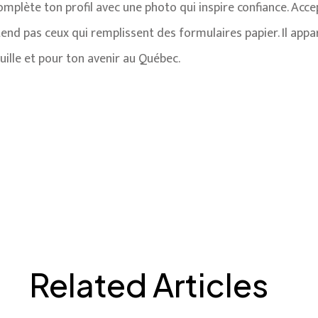
omplète ton profil avec une photo qui inspire confiance. Acc
ttend pas ceux qui remplissent des formulaires papier. Il app
euille et pour ton avenir au Québec.
pide à Montréal malgré la pénurie de main d’oeuvre ? Répon
crutement directes pour contourner la bureaucratie. Les nou
Djob pour trouver des missions immédiates basées sur leur fi
s groupes Facebook locaux sont également des stratégies réal
ent.
Related Articles