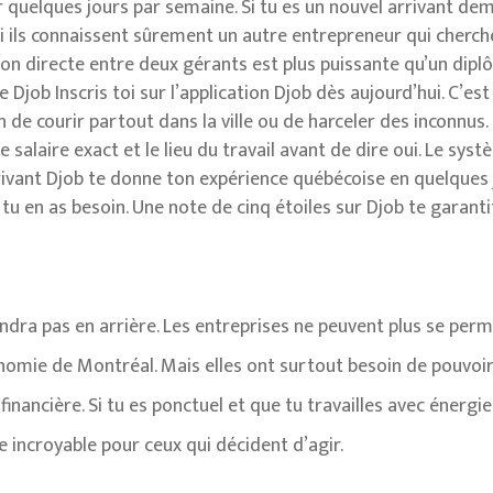
ur quelques jours par semaine. Si tu es un nouvel arrivant d
oi ils connaissent sûrement un autre entrepreneur qui cherch
n directe entre deux gérants est plus puissante qu’un diplô
e Djob Inscris toi sur l’application Djob dès aujourd’hui. C’est
 de courir partout dans la ville ou de harceler des inconnus.
e salaire exact et le lieu du travail avant de dire oui. Le sy
arrivant Djob te donne ton expérience québécoise en quelques j
tu en as besoin. Une note de cinq étoiles sur Djob te garanti
ndra pas en arrière. Les entreprises ne peuvent plus se perm
onomie de Montréal. Mais elles ont surtout besoin de pouvoir 
 financière. Si tu es ponctuel et que tu travailles avec énergi
 incroyable pour ceux qui décident d’agir.